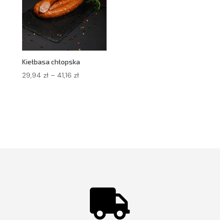
Kiełbasa chłopska
Zakres
29,94
zł
–
41,16
zł
cen:
od
29,94 zł
do
41,16 zł
