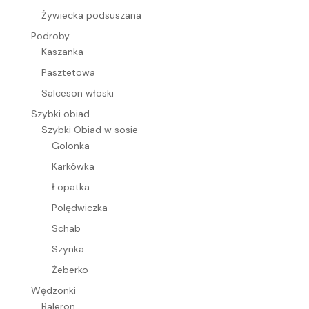
Żywiecka podsuszana
Podroby
Kaszanka
Pasztetowa
Salceson włoski
Szybki obiad
Szybki Obiad w sosie
Golonka
Karkówka
Łopatka
Polędwiczka
Schab
Szynka
Żeberko
Wędzonki
Baleron