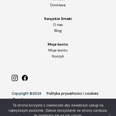
Dostawa
Swojskie Smaki
O nas
Blog
Moje konto
Moje konto
Koszyk
Copyright ©2024
Polityka prywatności i cookies
Regulamin
Ta strona korzysta z ciasteczek aby świadczyć usługi na
najwyższym poziomie. Dalsze korzystanie ze strony oznacza,
że zgadzasz się na ich użycie.