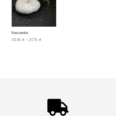
Kaszanka
Zakres
20,18
zł
–
27,75
zł
cen:
od
20,18 zł
do
27,75 zł
