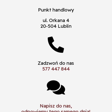
Punkt handlowy
ul. Orkana 4
20-504 Lublin

Zadzwoń do nas
577 447 844

Napisz do nas,
odpowiemy tego samego dnia!