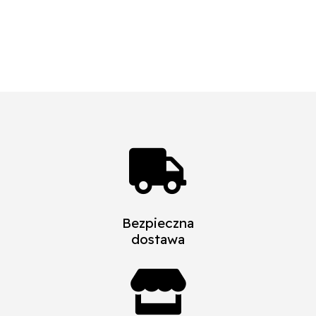
cen:
od
23,59 zł
do
43,26 zł

Bezpieczna
dostawa
