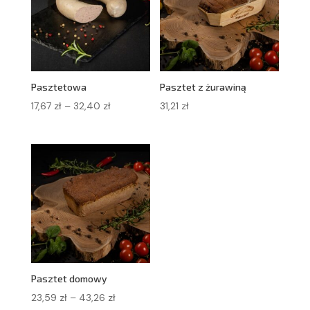
Pasztetowa
Pasztet z żurawiną
Zakres
17,67
zł
–
32,40
zł
31,21
zł
cen:
od
17,67 zł
do
32,40 zł
Pasztet domowy
Zakres
23,59
zł
–
43,26
zł