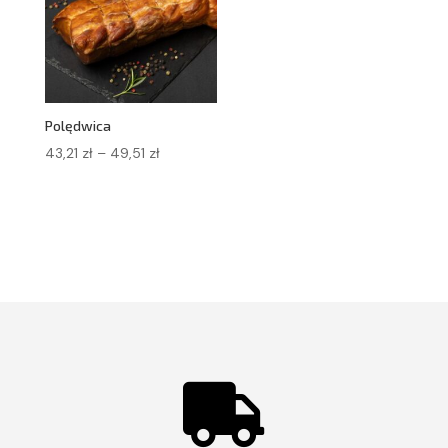
Polędwica
Zakres
43,21
zł
–
49,51
zł
cen:
od
43,21 zł
do
49,51 zł
