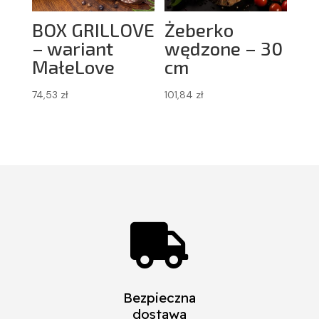
BOX GRILLOVE
Żeberko
– wariant
wędzone – 30
MałeLove
cm
74,53
zł
101,84
zł

Bezpieczna
dostawa