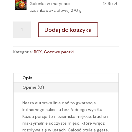
Golonka w marynacie
13,95
zł
czosnkowo-ziołowej 270 g
ilość
Dodaj do koszyka
BOX
Szybki
Obiad
Kategorie:
BOX
,
Gotowe paczki
Opis
Opinie (0)
Nasza autorska linia dań to gwarancja
kulinarnego sukcesu bez żadnego wysiłku.
Każda porcja to nieziemsko miękkie, kruche i
maksymalnie soczyste mięso, które wręcz
rozpływa się w ustach. Całość otulają gęste,