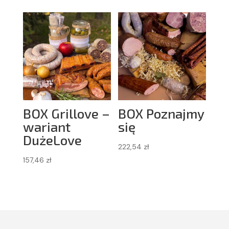
BOX Grillove –
BOX Poznajmy
wariant
się
DużeLove
222,54
zł
157,46
zł