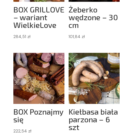
BOX GRILLOVE
Żeberko
– wariant
wędzone – 30
WielkieLove
cm
284,51
zł
101,84
zł
BOX Poznajmy
Kiełbasa biała
się
parzona – 6
szt
222,54
zł