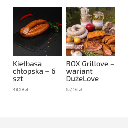
Kiełbasa
BOX Grillove –
chłopska – 6
wariant
szt
DużeLove
48,29
zł
157,46
zł