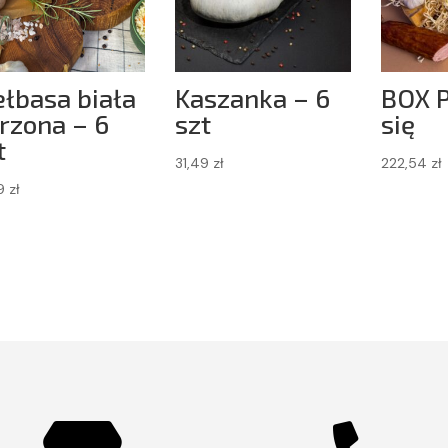
ełbasa biała
Kaszanka – 6
BOX 
rzona – 6
szt
się
t
31,49
zł
222,54
zł
99
zł