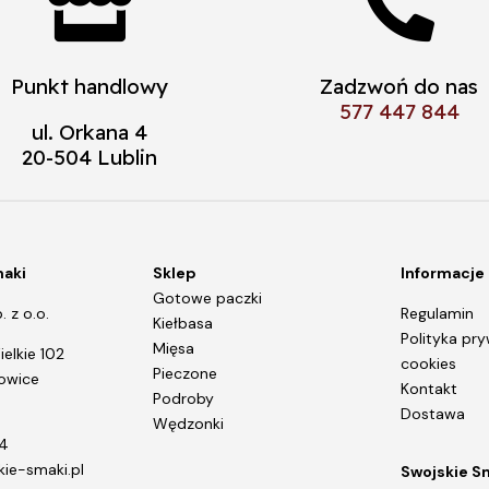


Punkt handlowy
Zadzwoń do nas
577 447 844
ul. Orkana 4
20-504 Lublin
maki
Sklep
Informacje
Gotowe paczki
 z o.o.
Regulamin
Kiełbasa
Polityka pry
Mięsa
elkie 102
cookies
Pieczone
rowice
Kontakt
Podroby
Dostawa
Wędzonki
4
ie-smaki.pl
Swojskie S