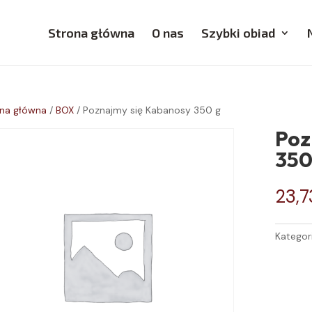
Strona główna
O nas
Szybki obiad
na główna
/
BOX
/ Poznajmy się Kabanosy 350 g
Poz
350
23,
Kategor