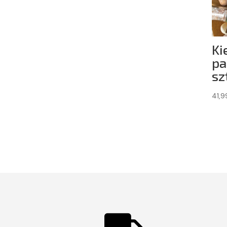
Ki
pa
sz
41,