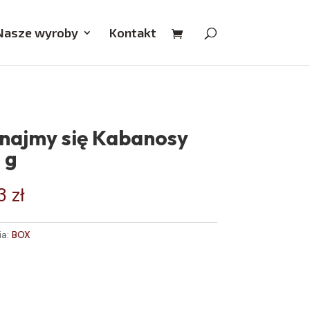
Nasze wyroby
Kontakt
najmy się Kabanosy
 g
73
zł
ia:
BOX