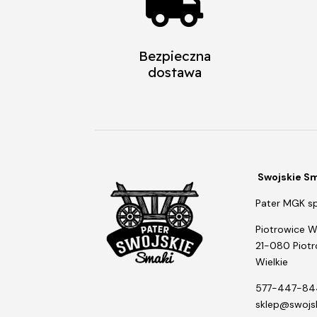

Bezpieczna
dostawa
Swojskie S
Pater MGK sp.
Piotrowice Wi
21-080 Piot
Wielkie
577-447-84
sklep@swojsk