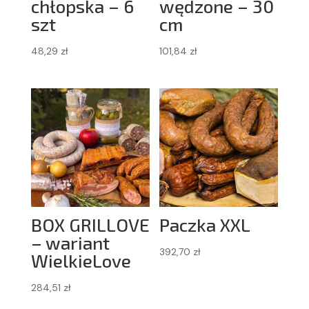
chłopska – 6
wędzone – 30
szt
cm
48,29
zł
101,84
zł
BOX GRILLOVE
Paczka XXL
– wariant
392,70
zł
WielkieLove
284,51
zł