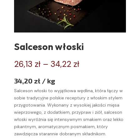
Salceson włoski
Zakres
26,13
zł
–
34,22
zł
cen:
od
34,20 zł / kg
26,13 zł
do
Salceson włoski to wyjątkowa wędlina, która łączy w
34,22 zł
sobie tradycyjne polskie receptury z włoskim stylem
przygotowania. Wykonany z wysokiej jakości mięsa
wieprzowego, z dodatkiem, przypraw i ziół, salceson
włoski wyróżnia się intensywnym smakiem oraz lekko
pikantnym, aromatycznym posmakiem, który
zawdzięcza starannie dobranym składnikom.