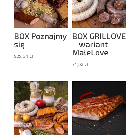
BOX Poznajmy
BOX GRILLOVE
się
– wariant
MałeLove
222,54
zł
74,53
zł