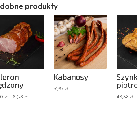
dobne produkty
leron
Kabanosy
Szyn
ędzony
piotr
51,67
zł
Zakres
30
zł
–
67,73
zł
48,83
zł
–
cen:
od
54,30 zł
do
67,73 zł