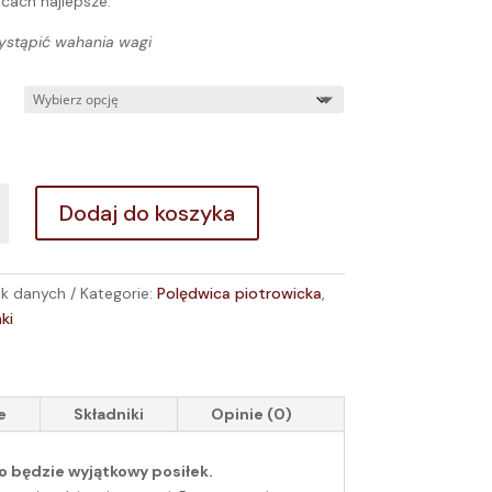
icach najlepsze.
stąpić wahania wagi
Dodaj do koszyka
ca
icka
ak danych
Kategorie:
Polędwica piotrowicka
,
ki
e
Składniki
Opinie (0)
to będzie wyjątkowy posiłek.