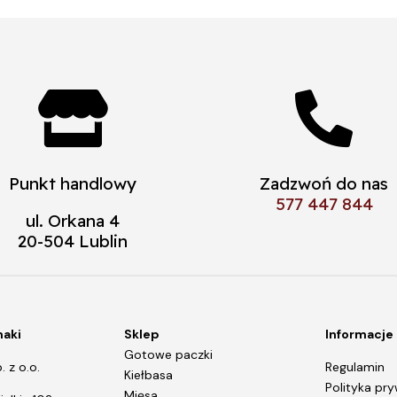


Punkt handlowy
Zadzwoń do nas
577 447 844
ul. Orkana 4
20-504 Lublin
maki
Sklep
Informacje
Gotowe paczki
 z o.o.
Regulamin
Kiełbasa
Polityka pry
Mięsa