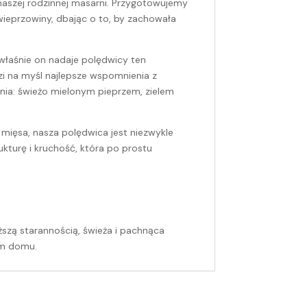
 naszej rodzinnej masarni. Przygotowujemy
wieprzowiny, dbając o to, by zachowała
właśnie on nadaje polędwicy ten
zi na myśl najlepsze wspomnienia z
nia: świeżo mielonym pieprzem, zielem
mięsa, nasza polędwica jest niezwykle
rukturę i kruchość, która po prostu
szą starannością, świeża i pachnąca
im domu.