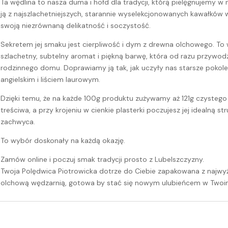
Ta wędlina to nasza duma i hołd dla tradycji, którą pielęgnujemy w
ją z najszlachetniejszych, starannie wyselekcjonowanych kawałków 
swoją niezrównaną delikatność i soczystość.
Sekretem jej smaku jest cierpliwość i dym z drewna olchowego. To 
szlachetny, subtelny aromat i piękną barwę, która od razu przywod
rodzinnego domu. Doprawiamy ją tak, jak uczyły nas starsze pokole
angielskim i liściem laurowym.
Dzięki temu, że na każde 100g produktu zużywamy aż 121g czystego 
treściwa, a przy krojeniu w cienkie plasterki poczujesz jej idealną st
zachwyca.
To wybór doskonały na każdą okazję.
Zamów online i poczuj smak tradycji prosto z Lubelszczyzny.
Twoja Polędwica Piotrowicka dotrze do Ciebie zapakowana z najwyż
olchową wędzarnią, gotowa by stać się nowym ulubieńcem w Two