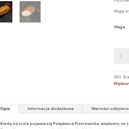
Piotrow
Mogą wy
Waga
ilość
Polędwi
piotrow
SKU:
Br
Wędzon
Opis
Informacje dodatkowe
Wartości odżywcz
Kiedy na stole pojawia się Polędwica Piotrowicka, wiadomo, że 