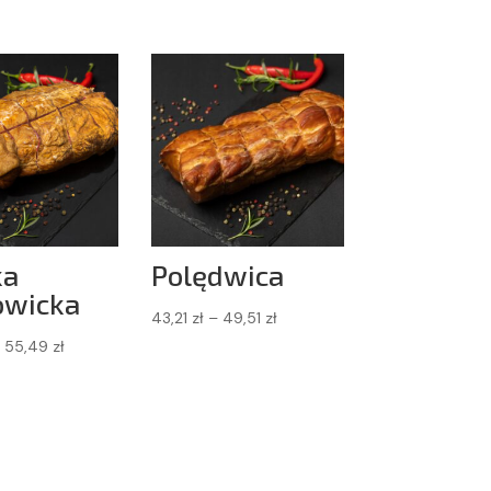
ka
Polędwica
owicka
Zakres
43,21
zł
–
49,51
zł
Zakres
cen:
55,49
zł
cen:
od
od
43,21 zł
48,83 zł
do
do
49,51 zł
55,49 zł