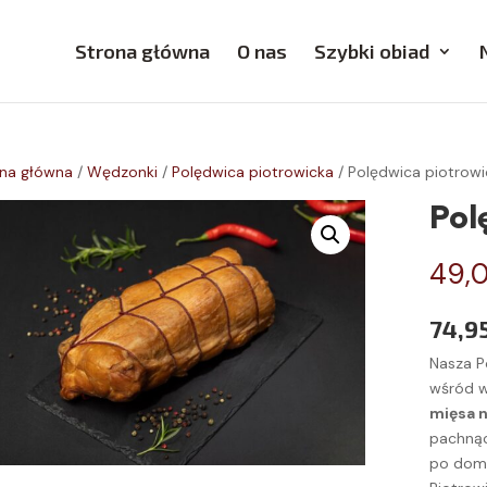
Strona główna
O nas
Szybki obiad
na główna
/
Wędzonki
/
Polędwica piotrowicka
/ Polędwica piotrowi
Pol
49,
74,95
Nasza P
wśród w
mięsa 
pachną
po domo