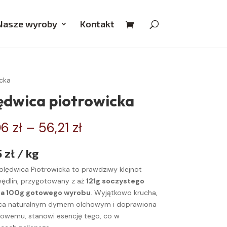
Nasze wyroby
Kontakt
cka
ędwica piotrowicka
Zakres
06
zł
–
56,21
zł
cen:
od
 zł / kg
49,06 zł
olędwica Piotrowicka to prawdziwy klejnot
do
ędlin, przygotowany z aż
121g soczystego
56,21 zł
na 100g gotowego wyrobu
. Wyjątkowo krucha,
ca naturalnym dymem olchowym i doprawiona
wemu, stanowi esencję tego, co w