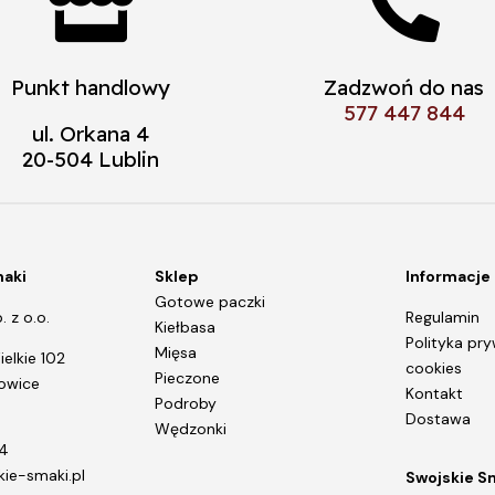


Punkt handlowy
Zadzwoń do nas
577 447 844
ul. Orkana 4
20-504 Lublin
maki
Sklep
Informacje
Gotowe paczki
 z o.o.
Regulamin
Kiełbasa
Polityka pry
Mięsa
elkie 102
cookies
Pieczone
rowice
Kontakt
Podroby
Dostawa
Wędzonki
4
ie-smaki.pl
Swojskie S