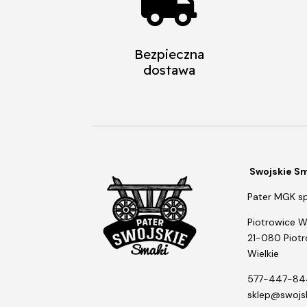

Bezpieczna
dostawa
Swojskie S
Pater MGK sp.
Piotrowice Wi
21-080 Piot
Wielkie
577-447-84
sklep@swojsk