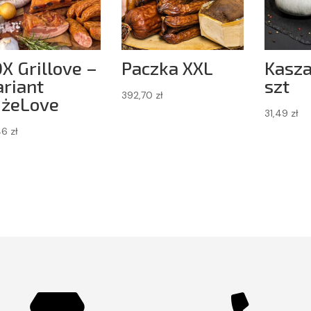
X Grillove –
Paczka XXL
Kasza
riant
szt
392,70
zł
żeLove
31,49
zł
46
zł