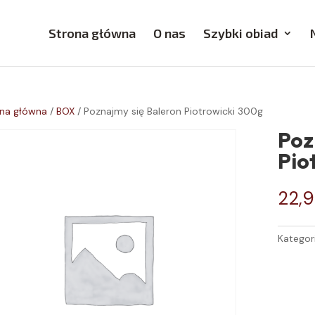
Strona główna
O nas
Szybki obiad
na główna
/
BOX
/ Poznajmy się Baleron Piotrowicki 300g
Poz
Pio
22,
Kategor