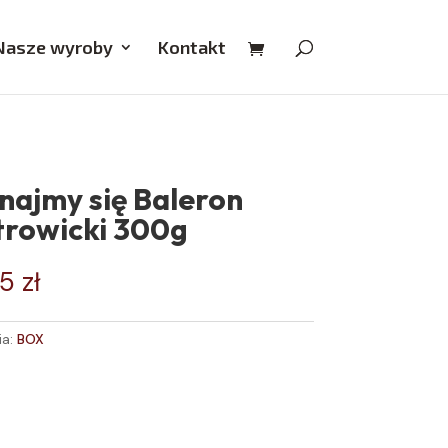
Nasze wyroby
Kontakt
najmy się Baleron
trowicki 300g
95
zł
ia:
BOX