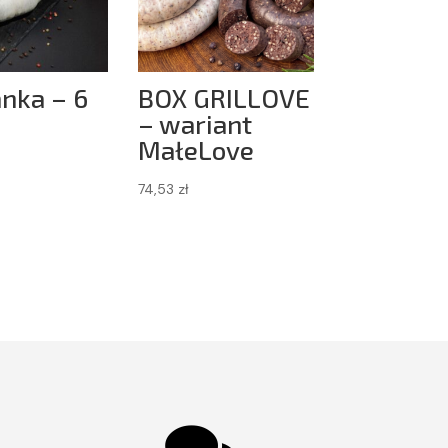
nka – 6
BOX GRILLOVE
– wariant
MałeLove
74,53
zł