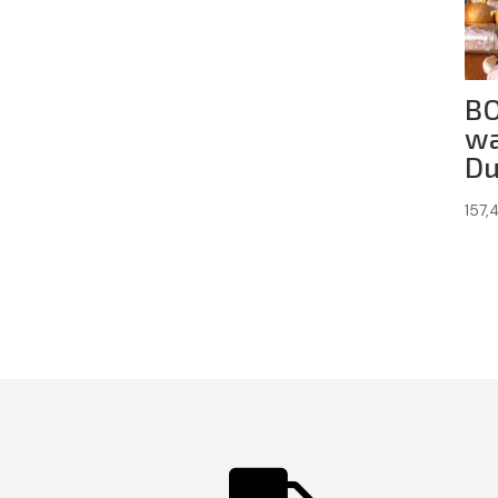
BO
wa
Du
157,